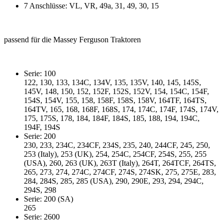
7 Anschlüsse: VL, VR, 49a, 31, 49, 30, 15
passend für die Massey Ferguson Traktoren
Serie: 100
122, 130, 133, 134C, 134V, 135, 135V, 140, 145, 145S,
145V, 148, 150, 152, 152F, 152S, 152V, 154, 154C, 154F,
154S, 154V, 155, 158, 158F, 158S, 158V, 164TF, 164TS,
164TV, 165, 168, 168F, 168S, 174, 174C, 174F, 174S, 174V,
175, 175S, 178, 184, 184F, 184S, 185, 188, 194, 194C,
194F, 194S
Serie: 200
230, 233, 234C, 234CF, 234S, 235, 240, 244CF, 245, 250,
253 (Italy), 253 (UK), 254, 254C, 254CF, 254S, 255, 255
(USA), 260, 263 (UK), 263T (Italy), 264T, 264TCF, 264TS,
265, 273, 274, 274C, 274CF, 274S, 274SK, 275, 275E, 283,
284, 284S, 285, 285 (USA), 290, 290E, 293, 294, 294C,
294S, 298
Serie: 200 (SA)
265
Serie: 2600