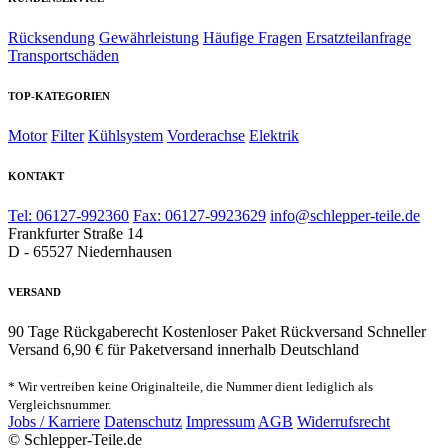
Rücksendung
Gewährleistung
Häufige Fragen
Ersatzteilanfrage
Transportschäden
TOP-KATEGORIEN
Motor
Filter
Kühlsystem
Vorderachse
Elektrik
KONTAKT
Tel: 06127-992360
Fax: 06127-9923629
info@schlepper-teile.de
Frankfurter Straße 14
D - 65527 Niedernhausen
VERSAND
90 Tage Rückgaberecht
Kostenloser Paket Rückversand
Schneller
Versand
6,90 € für Paketversand innerhalb Deutschland
* Wir vertreiben keine Originalteile, die Nummer dient lediglich als
Vergleichsnummer.
Jobs / Karriere
Datenschutz
Impressum
AGB
Widerrufsrecht
© Schlepper-Teile.de