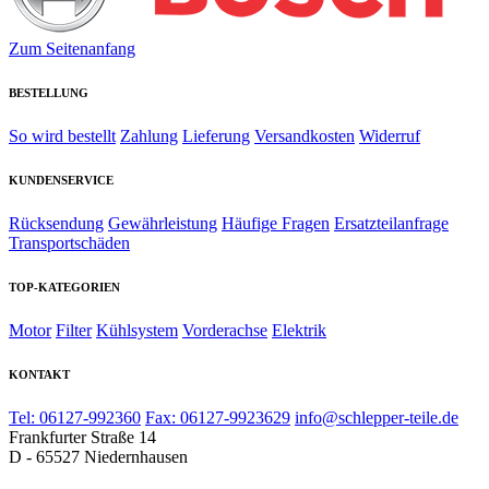
Zum Seitenanfang
BESTELLUNG
So wird bestellt
Zahlung
Lieferung
Versandkosten
Widerruf
KUNDENSERVICE
Rücksendung
Gewährleistung
Häufige Fragen
Ersatzteilanfrage
Transportschäden
TOP-KATEGORIEN
Motor
Filter
Kühlsystem
Vorderachse
Elektrik
KONTAKT
Tel: 06127-992360
Fax: 06127-9923629
info@schlepper-teile.de
Frankfurter Straße 14
D - 65527 Niedernhausen