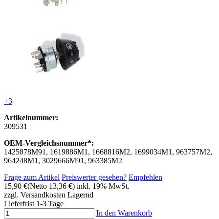
+3
Artikelnummer:
309531
OEM-Vergleichsnummer*:
1425878M91, 1619886M1, 1668816M2, 1699034M1, 963757M2,
964248M1, 3029666M91, 963385M2
Frage zum Artikel
Preiswerter gesehen?
Empfehlen
15,90 €
(Netto 13,36 €)
inkl. 19% MwSt.
zzgl. Versandkosten
Lagernd
Lieferfrist 1-3 Tage
In den Warenkorb