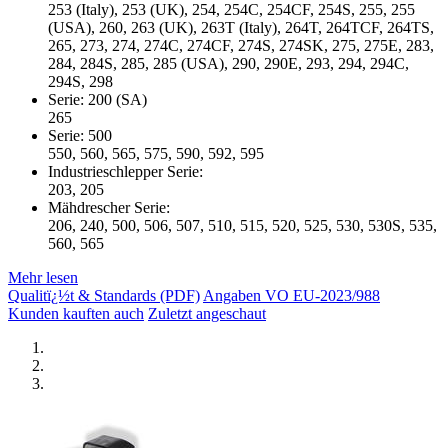
253 (Italy), 253 (UK), 254, 254C, 254CF, 254S, 255, 255
(USA), 260, 263 (UK), 263T (Italy), 264T, 264TCF, 264TS,
265, 273, 274, 274C, 274CF, 274S, 274SK, 275, 275E, 283,
284, 284S, 285, 285 (USA), 290, 290E, 293, 294, 294C,
294S, 298
Serie: 200 (SA)
265
Serie: 500
550, 560, 565, 575, 590, 592, 595
Industrieschlepper Serie:
203, 205
Mähdrescher Serie:
206, 240, 500, 506, 507, 510, 515, 520, 525, 530, 530S, 535,
560, 565
Mehr lesen
Qualitï¿½t & Standards (PDF)
Angaben VO EU-2023/988
Kunden kauften auch
Zuletzt angeschaut