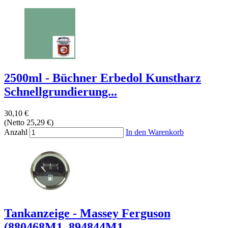
2500ml - Büchner Erbedol Kunstharz
Schnellgrundierung...
30,10 €
(Netto 25,29 €)
Anzahl
In den Warenkorb
Tankanzeige - Massey Ferguson
(880468M1, 894844M1,...