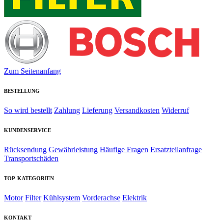
Zum Seitenanfang
BESTELLUNG
So wird bestellt
Zahlung
Lieferung
Versandkosten
Widerruf
KUNDENSERVICE
Rücksendung
Gewährleistung
Häufige Fragen
Ersatzteilanfrage
Transportschäden
TOP-KATEGORIEN
Motor
Filter
Kühlsystem
Vorderachse
Elektrik
KONTAKT