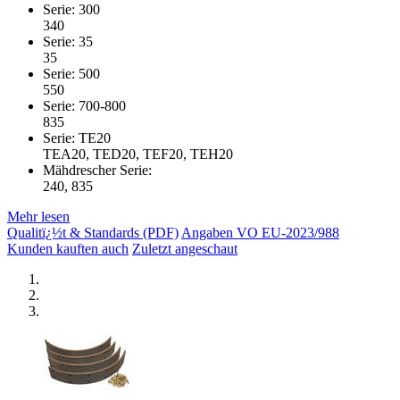
Serie: 300
340
Serie: 35
35
Serie: 500
550
Serie: 700-800
835
Serie: TE20
TEA20, TED20, TEF20, TEH20
Mähdrescher Serie:
240, 835
Mehr lesen
Qualitï¿½t & Standards (PDF)
Angaben VO EU-2023/988
Kunden kauften auch
Zuletzt angeschaut