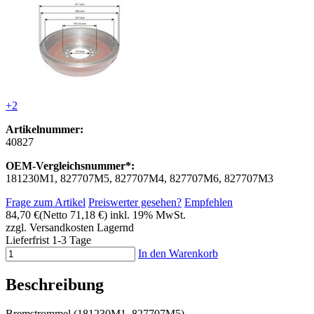
+2
Artikelnummer:
40827
OEM-Vergleichsnummer*:
181230M1, 827707M5, 827707M4, 827707M6, 827707M3
Frage zum Artikel
Preiswerter gesehen?
Empfehlen
84,70 €
(Netto 71,18 €)
inkl. 19% MwSt.
zzgl. Versandkosten
Lagernd
Lieferfrist 1-3 Tage
In den Warenkorb
Beschreibung
Bremstrommel (181230M1, 827707M5)