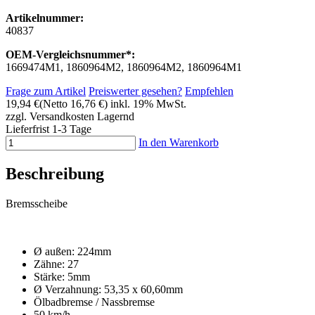
Artikelnummer:
40837
OEM-Vergleichsnummer*:
1669474M1, 1860964M2, 1860964M2, 1860964M1
Frage zum Artikel
Preiswerter gesehen?
Empfehlen
19,94 €
(Netto 16,76 €)
inkl. 19% MwSt.
zzgl. Versandkosten
Lagernd
Lieferfrist 1-3 Tage
In den Warenkorb
Beschreibung
Bremsscheibe
Ø außen: 224mm
Zähne: 27
Stärke: 5mm
Ø Verzahnung: 53,35 x 60,60mm
Ölbadbremse / Nassbremse
50 km/h