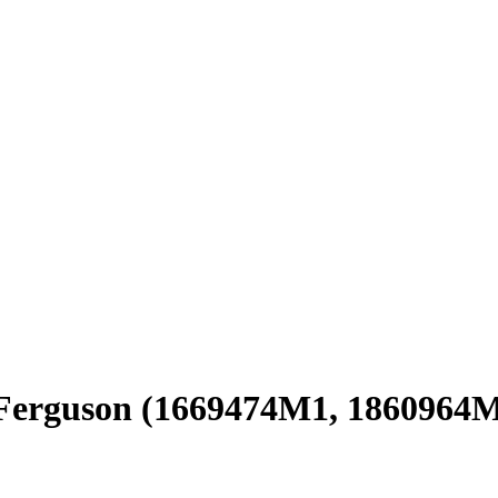
Ferguson (1669474M1, 1860964