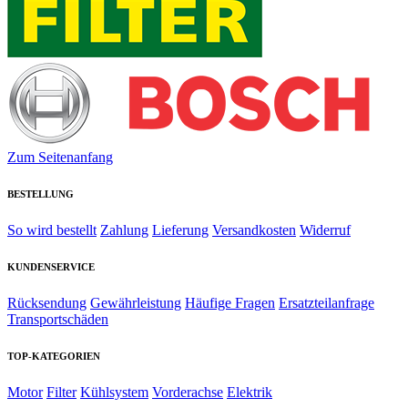
Zum Seitenanfang
BESTELLUNG
So wird bestellt
Zahlung
Lieferung
Versandkosten
Widerruf
KUNDENSERVICE
Rücksendung
Gewährleistung
Häufige Fragen
Ersatzteilanfrage
Transportschäden
TOP-KATEGORIEN
Motor
Filter
Kühlsystem
Vorderachse
Elektrik