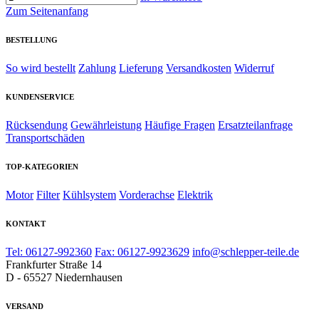
Zum Seitenanfang
BESTELLUNG
So wird bestellt
Zahlung
Lieferung
Versandkosten
Widerruf
KUNDENSERVICE
Rücksendung
Gewährleistung
Häufige Fragen
Ersatzteilanfrage
Transportschäden
TOP-KATEGORIEN
Motor
Filter
Kühlsystem
Vorderachse
Elektrik
KONTAKT
Tel: 06127-992360
Fax: 06127-9923629
info@schlepper-teile.de
Frankfurter Straße 14
D - 65527 Niedernhausen
VERSAND