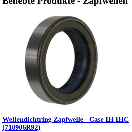
Beliebte Produkte - Zapfwellen
Wellendichtring Zapfwelle - Case IH IHC
(710906R92)