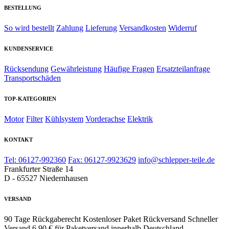
BESTELLUNG
So wird bestellt
Zahlung
Lieferung
Versandkosten
Widerruf
KUNDENSERVICE
Rücksendung
Gewährleistung
Häufige Fragen
Ersatzteilanfrage
Transportschäden
TOP-KATEGORIEN
Motor
Filter
Kühlsystem
Vorderachse
Elektrik
KONTAKT
Tel: 06127-992360
Fax: 06127-9923629
info@schlepper-teile.de
Frankfurter Straße 14
D - 65527 Niedernhausen
VERSAND
90 Tage Rückgaberecht
Kostenloser Paket Rückversand
Schneller
Versand
6,90 € für Paketversand innerhalb Deutschland