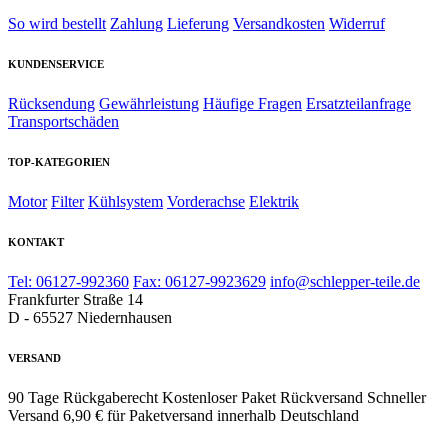
So wird bestellt
Zahlung
Lieferung
Versandkosten
Widerruf
KUNDENSERVICE
Rücksendung
Gewährleistung
Häufige Fragen
Ersatzteilanfrage
Transportschäden
TOP-KATEGORIEN
Motor
Filter
Kühlsystem
Vorderachse
Elektrik
KONTAKT
Tel: 06127-992360
Fax: 06127-9923629
info@schlepper-teile.de
Frankfurter Straße 14
D - 65527 Niedernhausen
VERSAND
90 Tage Rückgaberecht
Kostenloser Paket Rückversand
Schneller
Versand
6,90 € für Paketversand innerhalb Deutschland