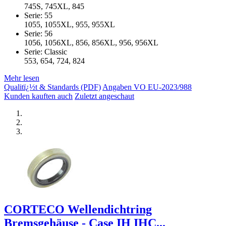
745S, 745XL, 845
Serie: 55
1055, 1055XL, 955, 955XL
Serie: 56
1056, 1056XL, 856, 856XL, 956, 956XL
Serie: Classic
553, 654, 724, 824
Mehr lesen
Qualitï¿½t & Standards (PDF)
Angaben VO EU-2023/988
Kunden kauften auch
Zuletzt angeschaut
CORTECO Wellendichtring
Bremsgehäuse - Case IH IHC...