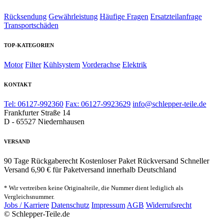
Rücksendung
Gewährleistung
Häufige Fragen
Ersatzteilanfrage
Transportschäden
TOP-KATEGORIEN
Motor
Filter
Kühlsystem
Vorderachse
Elektrik
KONTAKT
Tel: 06127-992360
Fax: 06127-9923629
info@schlepper-teile.de
Frankfurter Straße 14
D - 65527 Niedernhausen
VERSAND
90 Tage Rückgaberecht
Kostenloser Paket Rückversand
Schneller
Versand
6,90 € für Paketversand innerhalb Deutschland
* Wir vertreiben keine Originalteile, die Nummer dient lediglich als
Vergleichsnummer.
Jobs / Karriere
Datenschutz
Impressum
AGB
Widerrufsrecht
© Schlepper-Teile.de