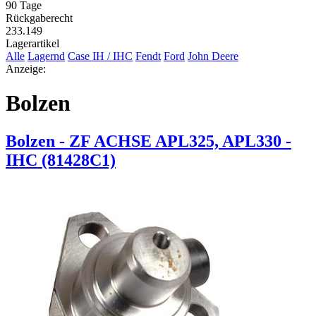
90 Tage
Rückgaberecht
233.149
Lagerartikel
Alle
Lagernd
Case IH / IHC
Fendt
Ford
John Deere
Anzeige:
Bolzen
Bolzen - ZF ACHSE APL325, APL330 -
IHC (81428C1)