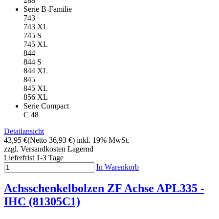
288
Serie B-Familie
743
743 XL
745 S
745 XL
844
844 S
844 XL
845
845 XL
856 XL
Serie Compact
C 48
Detailansicht
43,95 €
(Netto 36,93 €)
inkl. 19% MwSt.
zzgl. Versandkosten
Lagernd
Lieferfrist 1-3 Tage
In Warenkorb
Achsschenkelbolzen ZF Achse APL335 -
IHC (81305C1)