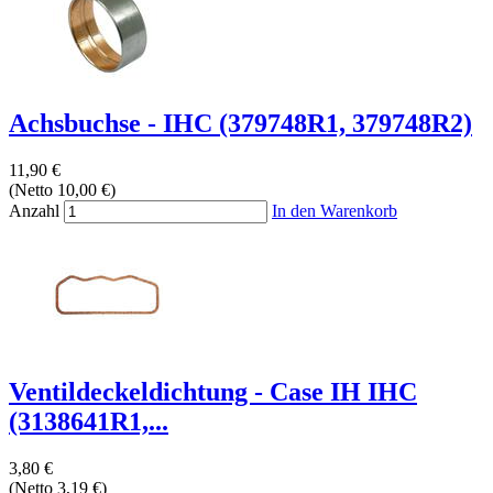
Achsbuchse - IHC (379748R1, 379748R2)
11,90 €
(Netto 10,00 €)
Anzahl
In den Warenkorb
Ventildeckeldichtung - Case IH IHC
(3138641R1,...
3,80 €
(Netto 3,19 €)