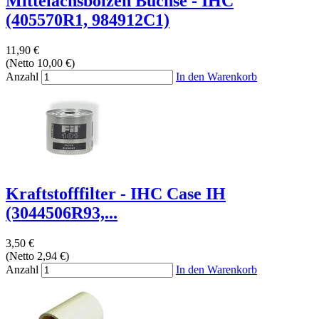
Mittelachsbolzen Buchse - IHC
(405570R1, 984912C1)
11,90 €
(Netto 10,00 €)
Anzahl
In den Warenkorb
Kraftstofffilter - IHC Case IH
(3044506R93,...
3,50 €
(Netto 2,94 €)
Anzahl
In den Warenkorb