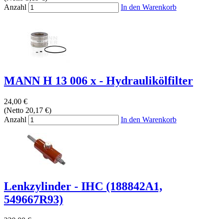
Anzahl
In den Warenkorb
MANN H 13 006 x - Hydraulikölfilter
24,00 €
(Netto 20,17 €)
Anzahl
In den Warenkorb
Lenkzylinder - IHC (188842A1,
549667R93)