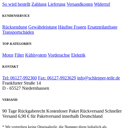
So wird bestellt
Zahlung
Lieferung
Versandkosten
Widerruf
KUNDENSERVICE
Rücksendung
Gewährleistung
Häufige Fragen
Ersatzteilanfrage
Transportschäden
TOP-KATEGORIEN
Motor
Filter
Kühlsystem
Vorderachse
Elektrik
KONTAKT
Tel: 06127-992360
Fax: 06127-9923629
info@schlepper-teile.de
Frankfurter Straße 14
D - 65527 Niedernhausen
VERSAND
90 Tage Rückgaberecht
Kostenloser Paket Rückversand
Schneller
Versand
6,90 € für Paketversand innerhalb Deutschland
* Wir vertreiben keine Originalteile, die Nummer dient lediglich als