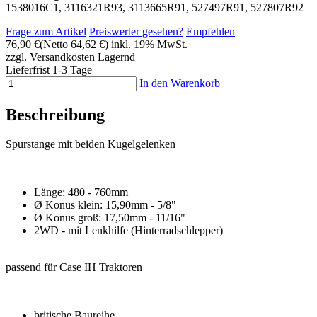
1538016C1, 3116321R93, 3113665R91, 527497R91, 527807R92
Frage zum Artikel
Preiswerter gesehen?
Empfehlen
76,90 €
(Netto 64,62 €)
inkl. 19% MwSt.
zzgl. Versandkosten
Lagernd
Lieferfrist 1-3 Tage
In den Warenkorb
Beschreibung
Spurstange mit beiden Kugelgelenken
Länge: 480 - 760mm
Ø Konus klein: 15,90mm - 5/8"
Ø Konus groß: 17,50mm - 11/16"
2WD - mit Lenkhilfe (Hinterradschlepper)
passend für Case IH Traktoren
britische Baureihe