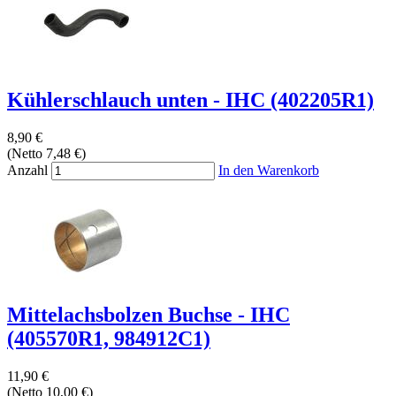
Kühlerschlauch unten - IHC (402205R1)
8,90 €
(Netto 7,48 €)
Anzahl
In den Warenkorb
Mittelachsbolzen Buchse - IHC
(405570R1, 984912C1)
11,90 €
(Netto 10,00 €)