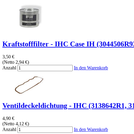
Kraftstofffilter - IHC Case IH (3044506R93
3,50 €
(Netto 2,94 €)
Anzahl
In den Warenkorb
Ventildeckeldichtung - IHC (3138642R1, 31
4,90 €
(Netto 4,12 €)
Anzahl
In den Warenkorb