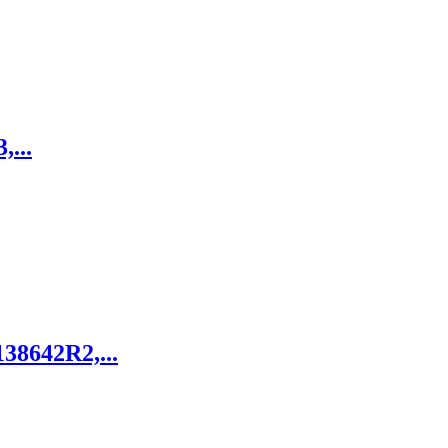
,...
38642R2,...