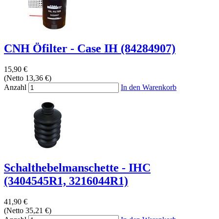
CNH Öfilter - Case IH (84284907)
15,90 €
(Netto 13,36 €)
Anzahl
In den Warenkorb
Schalthebelmanschette - IHC
(3404545R1, 3216044R1)
41,90 €
(Netto 35,21 €)