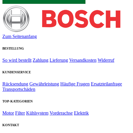
Zum Seitenanfang
BESTELLUNG
So wird bestellt
Zahlung
Lieferung
Versandkosten
Widerruf
KUNDENSERVICE
Rücksendung
Gewährleistung
Häufige Fragen
Ersatzteilanfrage
Transportschäden
TOP-KATEGORIEN
Motor
Filter
Kühlsystem
Vorderachse
Elektrik
KONTAKT