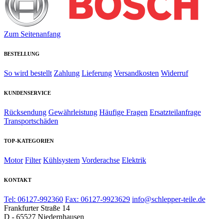
Zum Seitenanfang
BESTELLUNG
So wird bestellt
Zahlung
Lieferung
Versandkosten
Widerruf
KUNDENSERVICE
Rücksendung
Gewährleistung
Häufige Fragen
Ersatzteilanfrage
Transportschäden
TOP-KATEGORIEN
Motor
Filter
Kühlsystem
Vorderachse
Elektrik
KONTAKT
Tel: 06127-992360
Fax: 06127-9923629
info@schlepper-teile.de
Frankfurter Straße 14
D - 65527 Niedernhausen