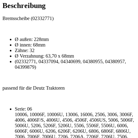
Beschreibung
Bremsscheibe (02332771)
Ø außen: 228mm
Ø innen: 68mm
Zähne: 32
Ø Verzahnung: 63,70 x 68mm
(02332771, 04337094, 04340699, 04380955, 04380957,
04399879)
passend für die Deutz Traktoren
Serie: 06
10006, 10006F, 10006U, 13006, 16006, 2506, 3006, 3006F,
4006, 4006F/S, 4006U, 4506, 4506F, 4506US, 5006, 5006F,
5006U, 5206, 5206F, 5206U, 5506, 5506F, 5506U, 6006,
6006F, 6006U, 6206, 6206F, 6206U, 6806, 6806F, 6806U,
7006, 7006F, 7006U, 7206, 7206A, 7206F, 7206U, 7506,