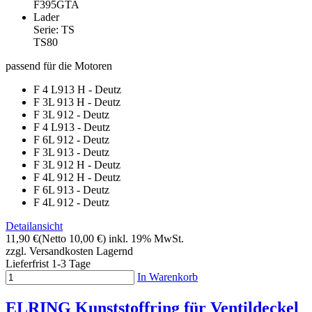
F395GTA
Lader
Serie: TS
TS80
passend für die Motoren
F 4 L913 H - Deutz
F 3L 913 H - Deutz
F 3L 912 - Deutz
F 4 L913 - Deutz
F 6L 912 - Deutz
F 3L 913 - Deutz
F 3L 912 H - Deutz
F 4L 912 H - Deutz
F 6L 913 - Deutz
F 4L 912 - Deutz
Detailansicht
11,90 €
(Netto 10,00 €)
inkl. 19% MwSt.
zzgl. Versandkosten
Lagernd
Lieferfrist 1-3 Tage
In Warenkorb
ELRING Kunststoffring für Ventildeckel