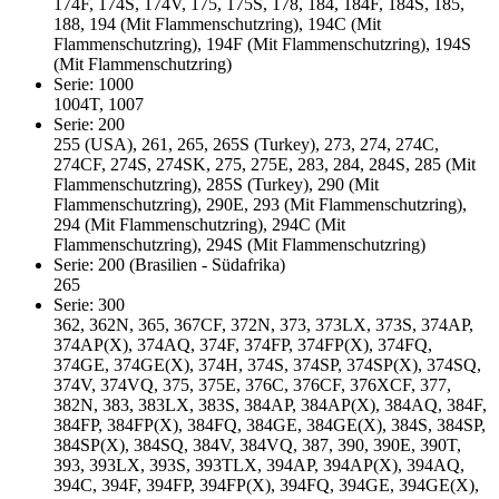
174F, 174S, 174V, 175, 175S, 178, 184, 184F, 184S, 185,
188, 194 (Mit Flammenschutzring), 194C (Mit
Flammenschutzring), 194F (Mit Flammenschutzring), 194S
(Mit Flammenschutzring)
Serie: 1000
1004T, 1007
Serie: 200
255 (USA), 261, 265, 265S (Turkey), 273, 274, 274C,
274CF, 274S, 274SK, 275, 275E, 283, 284, 284S, 285 (Mit
Flammenschutzring), 285S (Turkey), 290 (Mit
Flammenschutzring), 290E, 293 (Mit Flammenschutzring),
294 (Mit Flammenschutzring), 294C (Mit
Flammenschutzring), 294S (Mit Flammenschutzring)
Serie: 200 (Brasilien - Südafrika)
265
Serie: 300
362, 362N, 365, 367CF, 372N, 373, 373LX, 373S, 374AP,
374AP(X), 374AQ, 374F, 374FP, 374FP(X), 374FQ,
374GE, 374GE(X), 374H, 374S, 374SP, 374SP(X), 374SQ,
374V, 374VQ, 375, 375E, 376C, 376CF, 376XCF, 377,
382N, 383, 383LX, 383S, 384AP, 384AP(X), 384AQ, 384F,
384FP, 384FP(X), 384FQ, 384GE, 384GE(X), 384S, 384SP,
384SP(X), 384SQ, 384V, 384VQ, 387, 390, 390E, 390T,
393, 393LX, 393S, 393TLX, 394AP, 394AP(X), 394AQ,
394C, 394F, 394FP, 394FP(X), 394FQ, 394GE, 394GE(X),