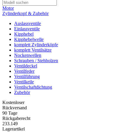
Motor
Zylinderkopf & Zubehör
Auslassventile
Einlassventile
Kipphebel
Kipphebelwelle
komplett Zylinderköpfe
komplett Ventilsätze
Nockenwellen
Schrauben / Stehbolzen
Ventildeckel
Ventilfeder
Ventilführung
Ventilkeile
Ventilschaftdichtung
Zubehör
Kostenloser
Rückversand
90 Tage
Rückgaberecht
233.149
Lagerartikel