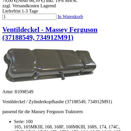
79,00 €
(Netto 66,39 €)
inkl. 19% MwSt.
zzgl. Versandkosten
Lagernd
Lieferfrist 1-3 Tage
In Warenkorb
Ventildeckel - Massey Ferguson
(37188549, 734912M91)
Artnr: 81098549
Ventildeckel / Zylinderkopfhaube (37188549, 734912M91)
passend für die Massey Ferguson Traktoren
Serie: 100
165, 165MKIII, 168, 168F, 168MKIII, 168S, 174, 174C,