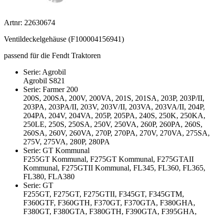
Artnr: 22630674
Ventildeckelgehäuse (F100004156941)
passend für die Fendt Traktoren
Serie: Agrobil
Agrobil S821
Serie: Farmer 200
200S, 200SA, 200V, 200VA, 201S, 201SA, 203P, 203P/II,
203PA, 203PA/II, 203V, 203V/II, 203VA, 203VA/II, 204P,
204PA, 204V, 204VA, 205P, 205PA, 240S, 250K, 250KA,
250LE, 250S, 250SA, 250V, 250VA, 260P, 260PA, 260S,
260SA, 260V, 260VA, 270P, 270PA, 270V, 270VA, 275SA,
275V, 275VA, 280P, 280PA
Serie: GT Kommunal
F255GT Kommunal, F275GT Kommunal, F275GTAII
Kommunal, F275GTII Kommunal, FL345, FL360, FL365,
FL380, FLA380
Serie: GT
F255GT, F275GT, F275GTII, F345GT, F345GTM,
F360GTF, F360GTH, F370GT, F370GTA, F380GHA,
F380GT, F380GTA, F380GTH, F390GTA, F395GHA,