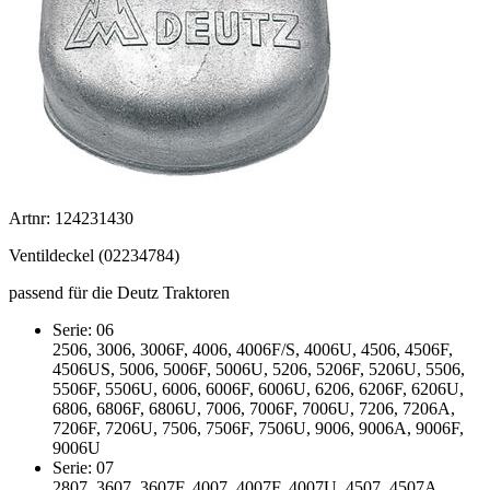
Artnr: 124231430
Ventildeckel (02234784)
passend für die Deutz Traktoren
Serie: 06
2506, 3006, 3006F, 4006, 4006F/S, 4006U, 4506, 4506F,
4506US, 5006, 5006F, 5006U, 5206, 5206F, 5206U, 5506,
5506F, 5506U, 6006, 6006F, 6006U, 6206, 6206F, 6206U,
6806, 6806F, 6806U, 7006, 7006F, 7006U, 7206, 7206A,
7206F, 7206U, 7506, 7506F, 7506U, 9006, 9006A, 9006F,
9006U
Serie: 07
2807, 3607, 3607F, 4007, 4007F, 4007U, 4507, 4507A,