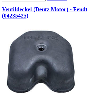
Ventildeckel (Deutz Motor) - Fendt
(04235425)