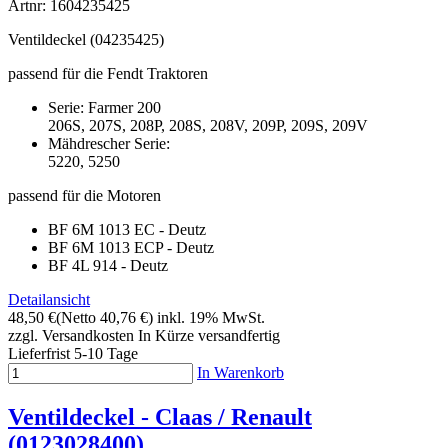
Artnr: 1604235425
Ventildeckel (04235425)
passend für die Fendt Traktoren
Serie: Farmer 200
206S, 207S, 208P, 208S, 208V, 209P, 209S, 209V
Mähdrescher Serie:
5220, 5250
passend für die Motoren
BF 6M 1013 EC - Deutz
BF 6M 1013 ECP - Deutz
BF 4L 914 - Deutz
Detailansicht
48,50 €
(Netto 40,76 €)
inkl. 19% MwSt.
zzgl. Versandkosten
In Kürze versandfertig
Lieferfrist 5-10 Tage
In Warenkorb
Ventildeckel - Claas / Renault
(0123028400)