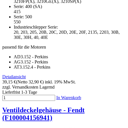
3210FP(X), 3210GE(X), 3210SP(X)
Serie: 400 (SA)
415
Serie: 500
550
Industrieschlepper Serie:
20, 203, 205, 20B, 20C, 20D, 20E, 20F, 2135, 2203, 30B,
30E, 30H, 40, 40E
passend für die Motoren
AD3.152 - Perkins
AG3.152 - Perkins
AT3.152.4 - Perkins
Detailansicht
39,15 €
(Netto 32,90 €)
inkl. 19% MwSt.
zzgl. Versandkosten
Lagernd
Lieferfrist 1-3 Tage
In Warenkorb
Ventildeckelgehäuse - Fendt
(F100004156941)