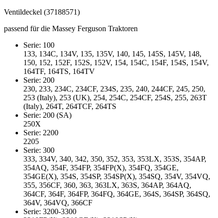
Ventildeckel (37188571)
passend für die Massey Ferguson Traktoren
Serie: 100
133, 134C, 134V, 135, 135V, 140, 145, 145S, 145V, 148,
150, 152, 152F, 152S, 152V, 154, 154C, 154F, 154S, 154V,
164TF, 164TS, 164TV
Serie: 200
230, 233, 234C, 234CF, 234S, 235, 240, 244CF, 245, 250,
253 (Italy), 253 (UK), 254, 254C, 254CF, 254S, 255, 263T
(Italy), 264T, 264TCF, 264TS
Serie: 200 (SA)
250X
Serie: 2200
2205
Serie: 300
333, 334V, 340, 342, 350, 352, 353, 353LX, 353S, 354AP,
354AQ, 354F, 354FP, 354FP(X), 354FQ, 354GE,
354GE(X), 354S, 354SP, 354SP(X), 354SQ, 354V, 354VQ,
355, 356CF, 360, 363, 363LX, 363S, 364AP, 364AQ,
364CF, 364F, 364FP, 364FQ, 364GE, 364S, 364SP, 364SQ,
364V, 364VQ, 366CF
Serie: 3200-3300