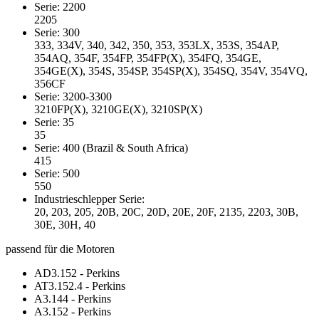
Serie: 2200
2205
Serie: 300
333, 334V, 340, 342, 350, 353, 353LX, 353S, 354AP,
354AQ, 354F, 354FP, 354FP(X), 354FQ, 354GE,
354GE(X), 354S, 354SP, 354SP(X), 354SQ, 354V, 354VQ,
356CF
Serie: 3200-3300
3210FP(X), 3210GE(X), 3210SP(X)
Serie: 35
35
Serie: 400 (Brazil & South Africa)
415
Serie: 500
550
Industrieschlepper Serie:
20, 203, 205, 20B, 20C, 20D, 20E, 20F, 2135, 2203, 30B,
30E, 30H, 40
passend für die Motoren
AD3.152 - Perkins
AT3.152.4 - Perkins
A3.144 - Perkins
A3.152 - Perkins