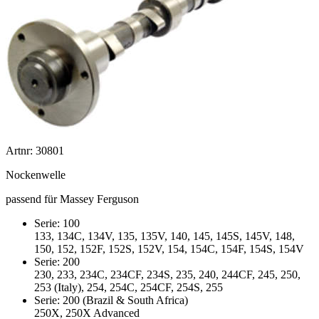
Artnr: 30801
Nockenwelle
passend für Massey Ferguson
Serie: 100
133, 134C, 134V, 135, 135V, 140, 145, 145S, 145V, 148,
150, 152, 152F, 152S, 152V, 154, 154C, 154F, 154S, 154V
Serie: 200
230, 233, 234C, 234CF, 234S, 235, 240, 244CF, 245, 250,
253 (Italy), 254, 254C, 254CF, 254S, 255
Serie: 200 (Brazil & South Africa)
250X, 250X Advanced