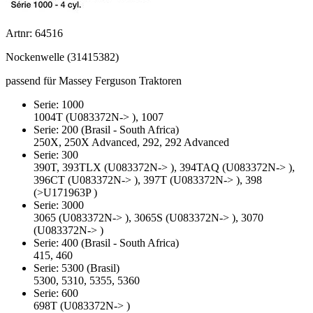
Artnr: 64516
Nockenwelle (31415382)
passend für Massey Ferguson Traktoren
Serie: 1000
1004T (U083372N-> ), 1007
Serie: 200 (Brasil - South Africa)
250X, 250X Advanced, 292, 292 Advanced
Serie: 300
390T, 393TLX (U083372N-> ), 394TAQ (U083372N-> ),
396CT (U083372N-> ), 397T (U083372N-> ), 398
(>U171963P )
Serie: 3000
3065 (U083372N-> ), 3065S (U083372N-> ), 3070
(U083372N-> )
Serie: 400 (Brasil - South Africa)
415, 460
Serie: 5300 (Brasil)
5300, 5310, 5355, 5360
Serie: 600
698T (U083372N-> )