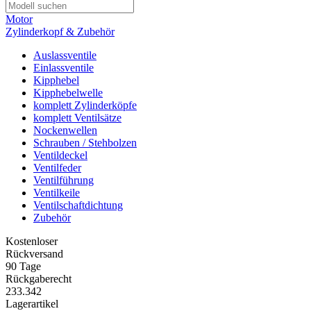
Motor
Zylinderkopf & Zubehör
Auslassventile
Einlassventile
Kipphebel
Kipphebelwelle
komplett Zylinderköpfe
komplett Ventilsätze
Nockenwellen
Schrauben / Stehbolzen
Ventildeckel
Ventilfeder
Ventilführung
Ventilkeile
Ventilschaftdichtung
Zubehör
Kostenloser
Rückversand
90 Tage
Rückgaberecht
233.342
Lagerartikel