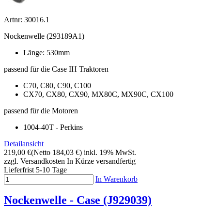
Artnr: 30016.1
Nockenwelle (293189A1)
Länge: 530mm
passend für die Case IH Traktoren
C70, C80, C90, C100
CX70, CX80, CX90, MX80C, MX90C, CX100
passend für die Motoren
1004-40T - Perkins
Detailansicht
219,00 €
(Netto 184,03 €)
inkl. 19% MwSt.
zzgl. Versandkosten
In Kürze versandfertig
Lieferfrist 5-10 Tage
In Warenkorb
Nockenwelle - Case (J929039)