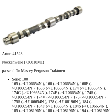
Artnr: 41523
Nockenwelle (736818M1)
passend für Massey Ferguson Traktoren
Serie: 100
165 (->U106654N ), 168 (->U106654N ), 168F (-
>U106654N ), 168S (->U106654N ), 174 (->U106654N ),
174C (->U106654N ), 174F (->U106654N ), 174S (-
>U106654N ), 174V (->U106654N ), 175 (->U106654N ),
175S (->U106654N ), 178 (->U108196N ), 184 (-
>U106654N ), 184F (->U106654N ), 184S (->U106654N ),
185 (->U108196N ), 188 (->U108196N ), 194 (->U108196N