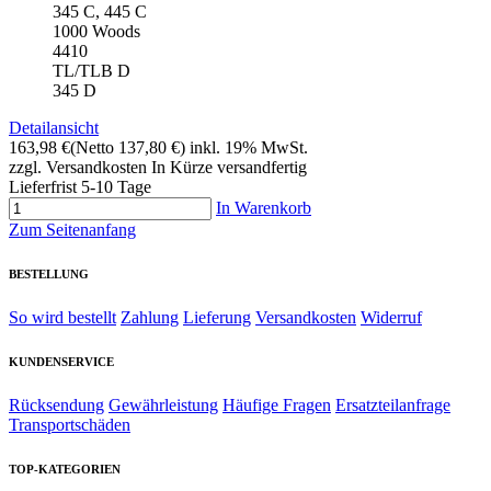
345 C, 445 C
1000 Woods
4410
TL/TLB D
345 D
Detailansicht
163,98 €
(Netto 137,80 €)
inkl. 19% MwSt.
zzgl. Versandkosten
In Kürze versandfertig
Lieferfrist 5-10 Tage
In Warenkorb
Zum Seitenanfang
BESTELLUNG
So wird bestellt
Zahlung
Lieferung
Versandkosten
Widerruf
KUNDENSERVICE
Rücksendung
Gewährleistung
Häufige Fragen
Ersatzteilanfrage
Transportschäden
TOP-KATEGORIEN