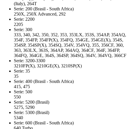
(Italy), 264T
Serie: 200 (Brasil - South Africa)
250X, 250X Advanced, 292
Serie: 2200
2205
Serie: 300
333, 340, 342, 350, 352, 353, 353LX, 353S, 354AP, 354AQ,
354F, 354FP, 354FP(X), 354FQ, 354GE, 354GE(X), 354S,
354SP, 354SP(X), 354SQ, 354V, 354VQ, 355, 356CF, 360,
363, 363LX, 363S, 364AP, 364AQ, 364CF, 364F, 364FP,
364FQ, 364GE, 364S, 364SP, 364SQ, 364V, 364VQ, 366CF
Serie: 3200-3300
3210FP(X), 3210GE(X), 3210SP(X)
Serie: 35
35
Serie: 400 (Brasil - South Africa)
415, 475
Serie: 500
550
Serie: 5200 (Brasil)
5275, 5290
Serie: 5300 (Brasil)
5340
Serie: 600 (Brasil - South Africa)
640 Turbo