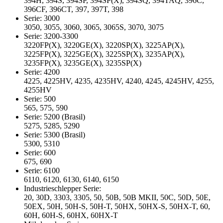
394H, 394S, 394SP, 394SP(X), 394SQ, 394TAQ, 396C,
396CF, 396CT, 397, 397T, 398
Serie: 3000
3050, 3055, 3060, 3065, 3065S, 3070, 3075
Serie: 3200-3300
3220FP(X), 3220GE(X), 3220SP(X), 3225AP(X),
3225FP(X), 3225GE(X), 3225SP(X), 3235AP(X),
3235FP(X), 3235GE(X), 3235SP(X)
Serie: 4200
4225, 4225HV, 4235, 4235HV, 4240, 4245, 4245HV, 4255,
4255HV
Serie: 500
565, 575, 590
Serie: 5200 (Brasil)
5275, 5285, 5290
Serie: 5300 (Brasil)
5300, 5310
Serie: 600
675, 690
Serie: 6100
6110, 6120, 6130, 6140, 6150
Industrieschlepper Serie:
20, 30D, 3303, 3305, 50, 50B, 50B MKII, 50C, 50D, 50E,
50EX, 50H, 50H-S, 50H-T, 50HX, 50HX-S, 50HX-T, 60,
60H, 60H-S, 60HX, 60HX-T