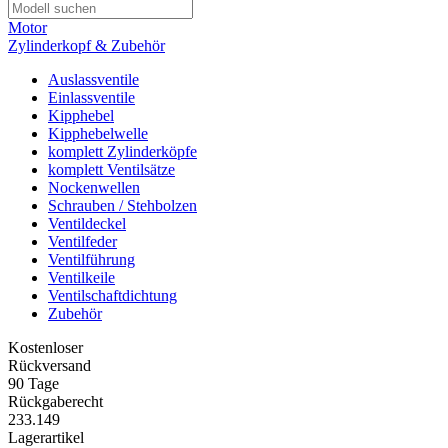
Motor
Zylinderkopf & Zubehör
Auslassventile
Einlassventile
Kipphebel
Kipphebelwelle
komplett Zylinderköpfe
komplett Ventilsätze
Nockenwellen
Schrauben / Stehbolzen
Ventildeckel
Ventilfeder
Ventilführung
Ventilkeile
Ventilschaftdichtung
Zubehör
Kostenloser
Rückversand
90 Tage
Rückgaberecht
233.149
Lagerartikel