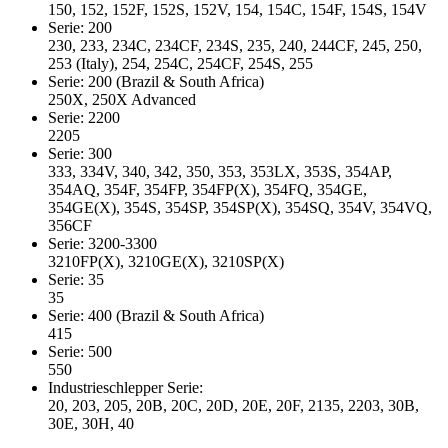
150, 152, 152F, 152S, 152V, 154, 154C, 154F, 154S, 154V
Serie: 200
230, 233, 234C, 234CF, 234S, 235, 240, 244CF, 245, 250,
253 (Italy), 254, 254C, 254CF, 254S, 255
Serie: 200 (Brazil & South Africa)
250X, 250X Advanced
Serie: 2200
2205
Serie: 300
333, 334V, 340, 342, 350, 353, 353LX, 353S, 354AP,
354AQ, 354F, 354FP, 354FP(X), 354FQ, 354GE,
354GE(X), 354S, 354SP, 354SP(X), 354SQ, 354V, 354VQ,
356CF
Serie: 3200-3300
3210FP(X), 3210GE(X), 3210SP(X)
Serie: 35
35
Serie: 400 (Brazil & South Africa)
415
Serie: 500
550
Industrieschlepper Serie:
20, 203, 205, 20B, 20C, 20D, 20E, 20F, 2135, 2203, 30B,
30E, 30H, 40