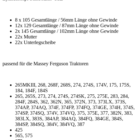
8 x 105 Gesamtlänge / 56mm Länge ohne Gewinde
12x 129 Gesamtlänge / 87mm Länge ohne Gewinde
2x 145 Gesamtlänge / 102mm Länge ohne Gewinde
22x Mutter
22x Unterlegscheibe
passend für die Massey Ferguson Traktoren
265MKIII, 268, 268F, 268S, 274, 274S, 174V, 175, 175S,
184, 184F, 184S
265, 265S, 273, 274, 274S, 274SK, 275, 275E, 283, 284,
284F, 284S, 362, 362N, 365, 372N, 373, 373LX, 373S,
374AP, 374AQ, 374F, 374FP, 374FQ, 374GE, 374H, 374S,
374SP, 374SQ, 374V, 374VQ, 375, 375E, 377, 382N, 383,
383LX, 383S, 384AP, 384AQ, 384FQ, 384GE, 384S,
384SP, 384SQ, 384V, 384VQ, 387
425
565, 575