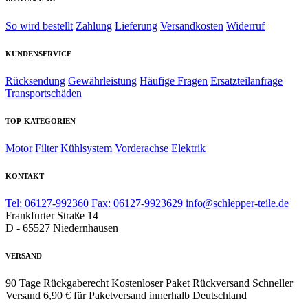
So wird bestellt
Zahlung
Lieferung
Versandkosten
Widerruf
KUNDENSERVICE
Rücksendung
Gewährleistung
Häufige Fragen
Ersatzteilanfrage
Transportschäden
TOP-KATEGORIEN
Motor
Filter
Kühlsystem
Vorderachse
Elektrik
KONTAKT
Tel: 06127-992360
Fax: 06127-9923629
info@schlepper-teile.de
Frankfurter Straße 14
D - 65527 Niedernhausen
VERSAND
90 Tage Rückgaberecht
Kostenloser Paket Rückversand
Schneller
Versand
6,90 € für Paketversand innerhalb Deutschland