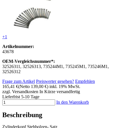
+1
Artikelnummer:
43678
OEM-Vergleichsnummer*:
32526311, 32526313, 735244M1, 735245M1, 735246M1,
32526312
Frage zum Artikel
Preiswerter gesehen?
Empfehlen
165,41 €
(Netto 139,00 €)
inkl. 19% MwSt.
zzgl. Versandkosten
In Kürze versandfertig
Lieferfrist 5-10 Tage
In den Warenkorb
Beschreibung
Zylinderkopf Stehbolzen- Satz