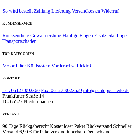
So wird bestellt
Zahlung
Lieferung
Versandkosten
Widerruf
KUNDENSERVICE
Rücksendung
Gewährleistung
Häufige Fragen
Ersatzteilanfrage
Transportschäden
TOP-KATEGORIEN
Motor
Filter
Kühlsystem
Vorderachse
Elektrik
KONTAKT
Tel: 06127-992360
Fax: 06127-9923629
info@schlepper-teile.de
Frankfurter Straße 14
D - 65527 Niedernhausen
VERSAND
90 Tage Rückgaberecht
Kostenloser Paket Rückversand
Schneller
Versand
6,90 € für Paketversand innerhalb Deutschland