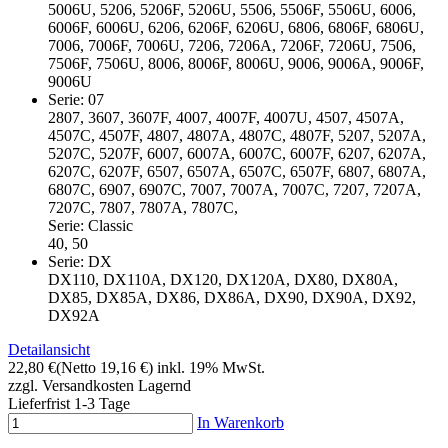
5006U, 5206, 5206F, 5206U, 5506, 5506F, 5506U, 6006,
6006F, 6006U, 6206, 6206F, 6206U, 6806, 6806F, 6806U,
7006, 7006F, 7006U, 7206, 7206A, 7206F, 7206U, 7506,
7506F, 7506U, 8006, 8006F, 8006U, 9006, 9006A, 9006F,
9006U
Serie: 07
2807, 3607, 3607F, 4007, 4007F, 4007U, 4507, 4507A,
4507C, 4507F, 4807, 4807A, 4807C, 4807F, 5207, 5207A,
5207C, 5207F, 6007, 6007A, 6007C, 6007F, 6207, 6207A,
6207C, 6207F, 6507, 6507A, 6507C, 6507F, 6807, 6807A,
6807C, 6907, 6907C, 7007, 7007A, 7007C, 7207, 7207A,
7207C, 7807, 7807A, 7807C,
Serie: Classic
40, 50
Serie: DX
DX110, DX110A, DX120, DX120A, DX80, DX80A,
DX85, DX85A, DX86, DX86A, DX90, DX90A, DX92,
DX92A
Detailansicht
22,80 €
(Netto 19,16 €)
inkl. 19% MwSt.
zzgl. Versandkosten
Lagernd
Lieferfrist 1-3 Tage
In Warenkorb