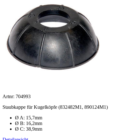
Artnr: 704993
Staubkappe für Kugelköpfe (832482M1, 890124M1)
Ø A: 15,7mm
Ø B: 16,2mm
Ø C: 38,9mm
Detailansicht