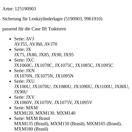
Artnr: 125190903
Sicherung für Lenkzylinderlager (5190903, 9961910)
passend für die Case IH Traktoren
Serie: AVJ
AVJ55, AVJ60, AVJ70
Serie: JX
JX75, JX80, JX85, JX90, JX95
Serie: JXC
JX1060C, JX1070C, JX1075C, JX1085C, JX1095C
Serie: JXN
JX1070N, JX1075N, JX1095N
Serie: JXU
JX100U, JX1070U, JX1080U, JX1090U, JX1100U, JX80U,
JX90U
Serie: JXV
JX1060V, JX1070V, JX1075V, JX1095V
Serie: MXM
MXM120, MXM130, MXM140
Serie: MXM Brasil
MXM135 (Brasil), MXM150 (Brasil), MXM165 (Brasil),
MXM180 (Brasil)