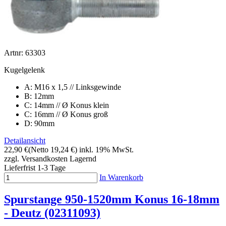
Artnr: 63303
Kugelgelenk
A: M16 x 1,5 // Linksgewinde
B: 12mm
C: 14mm // Ø Konus klein
C: 16mm // Ø Konus groß
D: 90mm
Detailansicht
22,90 €
(Netto 19,24 €)
inkl. 19% MwSt.
zzgl. Versandkosten
Lagernd
Lieferfrist 1-3 Tage
In Warenkorb
Spurstange 950-1520mm Konus 16-18mm
- Deutz (02311093)