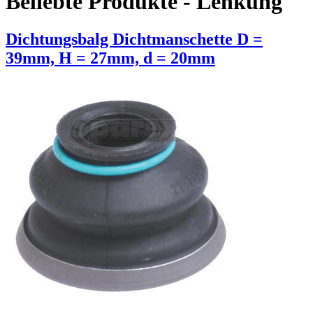
Beliebte Produkte - Lenkung
Dichtungsbalg Dichtmanschette D =
39mm, H = 27mm, d = 20mm