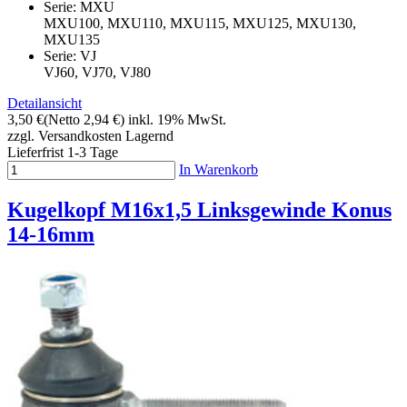
Serie: MXU
MXU100, MXU110, MXU115, MXU125, MXU130,
MXU135
Serie: VJ
VJ60, VJ70, VJ80
Detailansicht
3,50 €
(Netto 2,94 €)
inkl. 19% MwSt.
zzgl. Versandkosten
Lagernd
Lieferfrist 1-3 Tage
In Warenkorb
Kugelkopf M16x1,5 Linksgewinde Konus
14-16mm