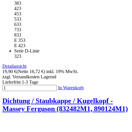
383
423
453
533
633
733
833
E 353
E 423
Serie D-Linie
323
Detailansicht
19,90 €
(Netto 16,72 €)
inkl. 19% MwSt.
zzgl. Versandkosten
Lagernd
Lieferfrist 1-3 Tage
In Warenkorb
Dichtung / Staubkappe / Kugelkopf -
Massey Ferguson (832482M1, 890124M1)