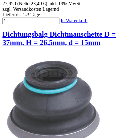
27,95 €
(Netto 23,49 €)
inkl. 19% MwSt.
zzgl. Versandkosten
Lagernd
Lieferfrist 1-3 Tage
In Warenkorb
Dichtungsbalg Dichtmanschette D =
37mm, H = 26,5mm, d = 15mm