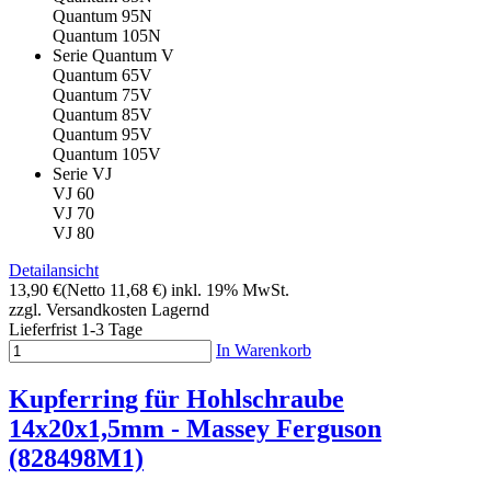
Quantum 95N
Quantum 105N
Serie Quantum V
Quantum 65V
Quantum 75V
Quantum 85V
Quantum 95V
Quantum 105V
Serie VJ
VJ 60
VJ 70
VJ 80
Detailansicht
13,90 €
(Netto 11,68 €)
inkl. 19% MwSt.
zzgl. Versandkosten
Lagernd
Lieferfrist 1-3 Tage
In Warenkorb
Kupferring für Hohlschraube
14x20x1,5mm - Massey Ferguson
(828498M1)