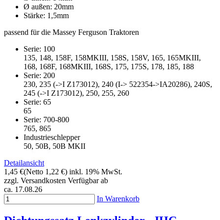
Ø außen: 20mm
Stärke: 1,5mm
passend für die Massey Ferguson Traktoren
Serie: 100
135, 148, 158F, 158MKIII, 158S, 158V, 165, 165MKIII,
168, 168F, 168MKIII, 168S, 175, 175S, 178, 185, 188
Serie: 200
230, 235 (->I Z173012), 240 (I-> 522354->IA20286), 240S,
245 (->I Z173012), 250, 255, 260
Serie: 65
65
Serie: 700-800
765, 865
Industrieschlepper
50, 50B, 50B MKII
Detailansicht
1,45 €
(Netto 1,22 €)
inkl. 19% MwSt.
zzgl. Versandkosten
Verfügbar ab
ca. 17.08.26
In Warenkorb