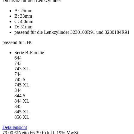
Dichtsatz für den Lenkzylinder
A: 25mm
B: 33mm
C: 4.0mm
D: 31mm
passend für die Lenkzylinder 3230100R91 und 3230184R91
passend für IHC
Serie B-Familie
644
743
743 XL
744
745 S
745 XL
844
844 S
844 XL
845
845 XL
856 XL
Detailansicht
79,00 €
(Netto 66,39 €)
inkl. 19% MwSt.