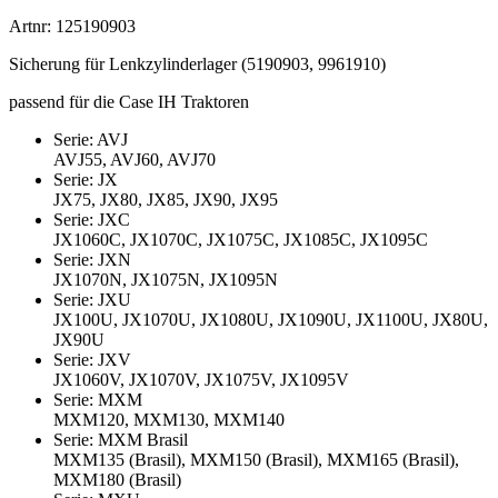
Artnr: 125190903
Sicherung für Lenkzylinderlager (5190903, 9961910)
passend für die Case IH Traktoren
Serie: AVJ
AVJ55, AVJ60, AVJ70
Serie: JX
JX75, JX80, JX85, JX90, JX95
Serie: JXC
JX1060C, JX1070C, JX1075C, JX1085C, JX1095C
Serie: JXN
JX1070N, JX1075N, JX1095N
Serie: JXU
JX100U, JX1070U, JX1080U, JX1090U, JX1100U, JX80U,
JX90U
Serie: JXV
JX1060V, JX1070V, JX1075V, JX1095V
Serie: MXM
MXM120, MXM130, MXM140
Serie: MXM Brasil
MXM135 (Brasil), MXM150 (Brasil), MXM165 (Brasil),
MXM180 (Brasil)