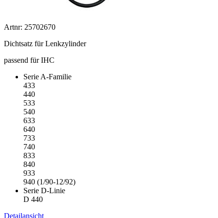
Artnr: 25702670
Dichtsatz für Lenkzylinder
passend für IHC
Serie A-Familie
433
440
533
540
633
640
733
740
833
840
933
940 (1/90-12/92)
Serie D-Linie
D 440
Detailansicht