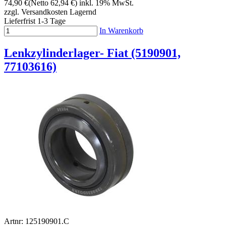
74,90 €
(Netto 62,94 €)
inkl. 19% MwSt.
zzgl. Versandkosten
Lagernd
Lieferfrist 1-3 Tage
In Warenkorb
Lenkzylinderlager- Fiat (5190901,
77103616)
Artnr: 125190901.C