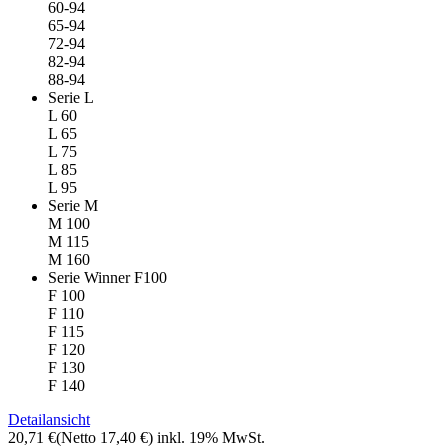
60-94
65-94
72-94
82-94
88-94
Serie L
L 60
L 65
L 75
L 85
L 95
Serie M
M 100
M 115
M 160
Serie Winner F100
F 100
F 110
F 115
F 120
F 130
F 140
Detailansicht
20,71 €
(Netto 17,40 €)
inkl. 19% MwSt.