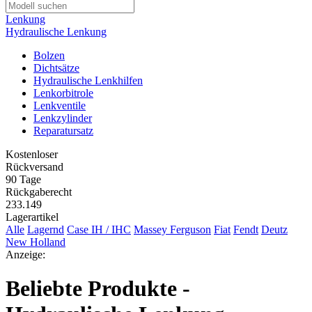
Lenkung
Hydraulische Lenkung
Bolzen
Dichtsätze
Hydraulische Lenkhilfen
Lenkorbitrole
Lenkventile
Lenkzylinder
Reparatursatz
Kostenloser
Rückversand
90 Tage
Rückgaberecht
233.149
Lagerartikel
Alle
Lagernd
Case IH / IHC
Massey Ferguson
Fiat
Fendt
Deutz
New Holland
Anzeige:
Beliebte Produkte -