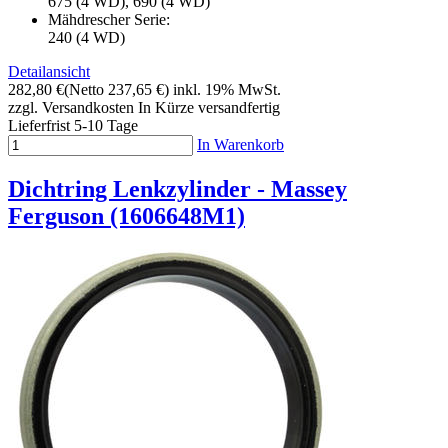
675 (4 WD), 690 (4 WD)
Mähdrescher Serie:
240 (4 WD)
Detailansicht
282,80 €
(Netto 237,65 €)
inkl. 19% MwSt.
zzgl. Versandkosten
In Kürze versandfertig
Lieferfrist 5-10 Tage
In Warenkorb
Dichtring Lenkzylinder - Massey
Ferguson (1606648M1)