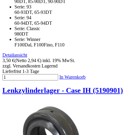
90DT, 85-90DT, 90-90DT
Serie: 93
60-93DT, 65-93DT
Serie: 94
60-94DT, 65-94DT
Serie: Classic
980DT
Serie: Winner
F100Dal, F100Fino, F110
Detailansicht
3,50 €
(Netto 2,94 €)
inkl. 19% MwSt.
zzgl. Versandkosten
Lagernd
Lieferfrist 1-3 Tage
In Warenkorb
Lenkzylinderlager - Case IH (5190901)