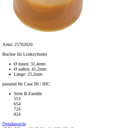
Artnr: 25702020
Buchse für Lenkzylinder
Ø innen: 31,4mm
Ø außen: 41,2mm
Länge: 25,2mm
passend für Case IH / IHC
Serie B-Familie
553
654
724
824
Detailansicht