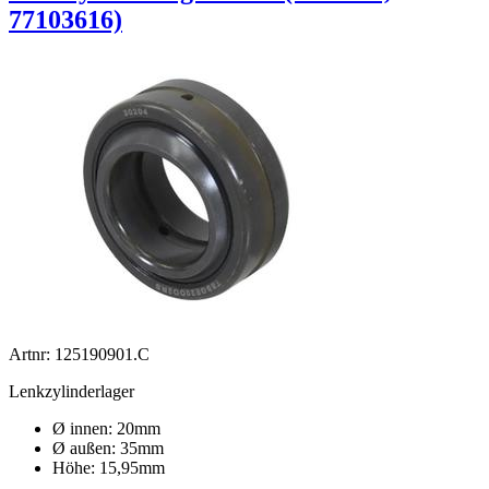
77103616)
Artnr: 125190901.C
Lenkzylinderlager
Ø innen: 20mm
Ø außen: 35mm
Höhe: 15,95mm