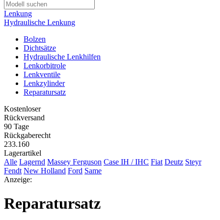
Lenkung
Hydraulische Lenkung
Bolzen
Dichtsätze
Hydraulische Lenkhilfen
Lenkorbitrole
Lenkventile
Lenkzylinder
Reparatursatz
Kostenloser
Rückversand
90 Tage
Rückgaberecht
233.160
Lagerartikel
Alle
Lagernd
Massey Ferguson
Case IH / IHC
Fiat
Deutz
Steyr
Fendt
New Holland
Ford
Same
Anzeige:
Reparatursatz