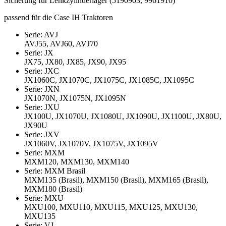
Sicherung für Lenkzylinderlager (5190903, 9961910)
passend für die Case IH Traktoren
Serie: AVJ
AVJ55, AVJ60, AVJ70
Serie: JX
JX75, JX80, JX85, JX90, JX95
Serie: JXC
JX1060C, JX1070C, JX1075C, JX1085C, JX1095C
Serie: JXN
JX1070N, JX1075N, JX1095N
Serie: JXU
JX100U, JX1070U, JX1080U, JX1090U, JX1100U, JX80U,
JX90U
Serie: JXV
JX1060V, JX1070V, JX1075V, JX1095V
Serie: MXM
MXM120, MXM130, MXM140
Serie: MXM Brasil
MXM135 (Brasil), MXM150 (Brasil), MXM165 (Brasil),
MXM180 (Brasil)
Serie: MXU
MXU100, MXU110, MXU115, MXU125, MXU130,
MXU135
Serie: VJ