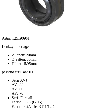
Artnr: 125190901
Lenkzylinderlager
Ø innen: 20mm
Ø außen: 35mm
Höhe: 15,95mm
passend für Case IH
Serie AVJ
AVJ 55
AVJ 60
AVJ 70
Serie Farmall
Farmall 55A (6/11-)
Farmall 65A Tier 3 (11/12-)