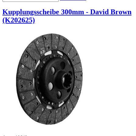
Kupplungsscheibe 300mm - David Brown
(K202625)