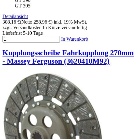
GT 390
GT 395
Detailansicht
308,16 €
(Netto 258,96 €)
inkl. 19% MwSt.
zzgl. Versandkosten
In Kürze versandfertig
Lieferfrist 5-10 Tage
In Warenkorb
Kupplungsscheibe Fahrkupplung 270mm
- Massey Ferguson (3620410M92)