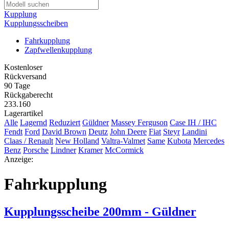
Kupplung
Kupplungsscheiben
Fahrkupplung
Zapfwellenkupplung
Kostenloser
Rückversand
90 Tage
Rückgaberecht
233.160
Lagerartikel
Alle
Lagernd
Reduziert
Güldner
Massey Ferguson
Case IH / IHC
Fendt
Ford
David Brown
Deutz
John Deere
Fiat
Steyr
Landini
Claas / Renault
New Holland
Valtra-Valmet
Same
Kubota
Mercedes
Benz
Porsche
Lindner
Kramer
McCormick
Anzeige:
Fahrkupplung
Kupplungsscheibe 200mm - Güldner