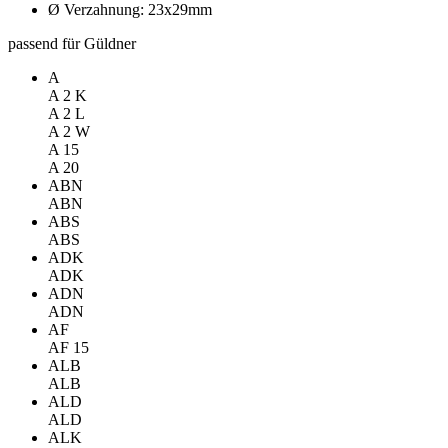
Ø Verzahnung: 23x29mm
passend für Güldner
A
A 2 K
A 2 L
A 2 W
A 15
A 20
ABN
ABN
ABS
ABS
ADK
ADK
ADN
ADN
AF
AF 15
ALB
ALB
ALD
ALD
ALK