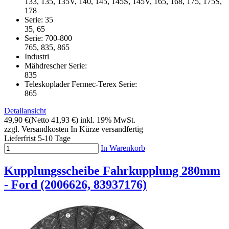
133, 135, 135V, 140, 145, 145S, 145V, 165, 168, 175, 175S,
178
Serie: 35
35, 65
Serie: 700-800
765, 835, 865
Industri
Mähdrescher Serie:
835
Teleskoplader Fermec-Terex Serie:
865
Detailansicht
49,90 €
(Netto 41,93 €)
inkl. 19% MwSt.
zzgl. Versandkosten
In Kürze versandfertig
Lieferfrist 5-10 Tage
In Warenkorb
Kupplungsscheibe Fahrkupplung 280mm
- Ford (2006626, 83937176)