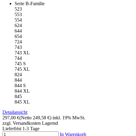
Serie B-Familie
523
553
554
624
644
654
724
743
743 XL
744
745 S
745 XL
824
844
844 S
844 XL
845
845 XL
Detailansicht
297,00 €
(Netto 249,58 €)
inkl. 19% MwSt.
zzgl. Versandkosten
Lagernd
Lieferfrist 1-3 Tage
In Warenkorb