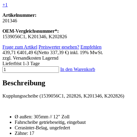
+1
Artikelnummer:
201346
OEM-Vergleichsnummer*:
1539056C1, K201346, K202826
Frage zum Artikel
Preiswerter gesehen?
Empfehlen
439,71 €
401,49 €
(Netto 337,39 €)
inkl. 19% MwSt.
zzgl. Versandkosten
Lagernd
Lieferfrist 1-3 Tage
In den Warenkorb
Beschreibung
Kupplungsscheibe (1539056C1, 202826, K201346, K202826)
Ø außen: 305mm // 12" Zoll
Fahrscheibe getriebeseitig, eingebaut
Cerasinter-Belag, ungefedert
Zähne: 17