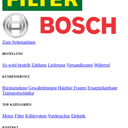
Zum Seitenanfang
BESTELLUNG
So wird bestellt
Zahlung
Lieferung
Versandkosten
Widerruf
KUNDENSERVICE
Rücksendung
Gewährleistung
Häufige Fragen
Ersatzteilanfrage
Transportschäden
TOP-KATEGORIEN
Motor
Filter
Kühlsystem
Vorderachse
Elektrik
KONTAKT