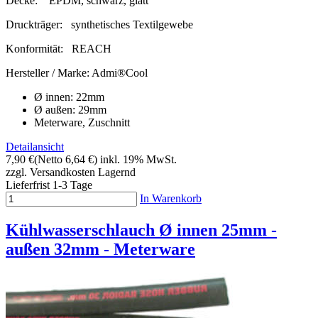
Decke:
EPDM, schwarz, glatt
Druckträger:
synthetisches Textilgewebe
Konformität:
REACH
Hersteller / Marke:
Admi®Cool
Ø innen: 22mm
Ø außen: 29mm
Meterware, Zuschnitt
Detailansicht
7,90 €
(Netto 6,64 €)
inkl. 19% MwSt.
zzgl. Versandkosten
Lagernd
Lieferfrist 1-3 Tage
In Warenkorb
Kühlwasserschlauch Ø innen 25mm -
außen 32mm - Meterware