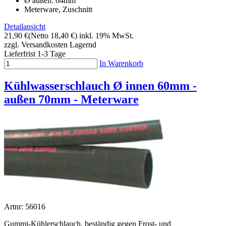
Ø außen: 64mm
Meterware, Zuschnitt
Detailansicht
21,90 €
(Netto 18,40 €)
inkl. 19% MwSt.
zzgl. Versandkosten
Lagernd
Lieferfrist 1-3 Tage
In Warenkorb
Kühlwasserschlauch Ø innen 60mm -
außen 70mm - Meterware
Artnr: 56016
Gummi-Kühlerschlauch, beständig gegen Frost- und