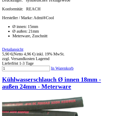
Druckträger:
synthetisches Textilgewebe
Konformität:
REACH
Hersteller / Marke:
Admi®Cool
Ø innen: 15mm
Ø außen: 21mm
Meterware, Zuschnitt
Detailansicht
5,90 €
(Netto 4,96 €)
inkl. 19% MwSt.
zzgl. Versandkosten
Lagernd
Lieferfrist 1-3 Tage
In Warenkorb
Kühlwasserschlauch Ø innen 18mm -
außen 24mm - Meterware