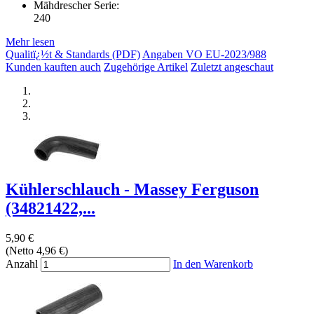
Mähdrescher Serie:
240
Mehr lesen
Qualitï¿½t & Standards (PDF)
Angaben VO EU-2023/988
Kunden kauften auch
Zugehörige Artikel
Zuletzt angeschaut
Kühlerschlauch - Massey Ferguson
(34821422,...
5,90 €
(Netto 4,96 €)
Anzahl
In den Warenkorb