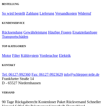
BESTELLUNG
So wird bestellt
Zahlung
Lieferung
Versandkosten
Widerruf
KUNDENSERVICE
Rücksendung
Gewährleistung
Häufige Fragen
Ersatzteilanfrage
Transportschäden
TOP-KATEGORIEN
Motor
Filter
Kühlsystem
Vorderachse
Elektrik
KONTAKT
Tel: 06127-992360
Fax: 06127-9923629
info@schlepper-teile.de
Frankfurter Straße 14
D - 65527 Niedernhausen
VERSAND
90 Tage Rückgaberecht
Kostenloser Paket Rückversand
Schneller