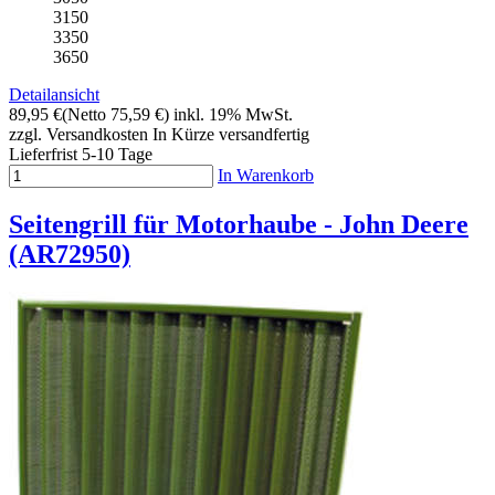
3150
3350
3650
Detailansicht
89,95 €
(Netto 75,59 €)
inkl. 19% MwSt.
zzgl. Versandkosten
In Kürze versandfertig
Lieferfrist 5-10 Tage
In Warenkorb
Seitengrill für Motorhaube - John Deere
(AR72950)