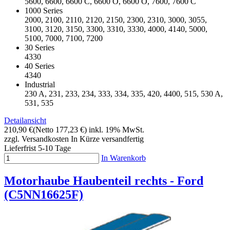
5600, 6600, 6600 C, 6600 O, 6600 O, 7600, 7600 C
1000 Series
2000, 2100, 2110, 2120, 2150, 2300, 2310, 3000, 3055,
3100, 3120, 3150, 3300, 3310, 3330, 4000, 4140, 5000,
5100, 7000, 7100, 7200
30 Series
4330
40 Series
4340
Industrial
230 A, 231, 233, 234, 333, 334, 335, 420, 4400, 515, 530 A,
531, 535
Detailansicht
210,90 €
(Netto 177,23 €)
inkl. 19% MwSt.
zzgl. Versandkosten
In Kürze versandfertig
Lieferfrist 5-10 Tage
In Warenkorb
Motorhaube Haubenteil rechts - Ford
(C5NN16625F)