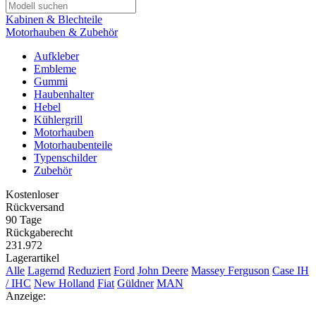
Kabinen & Blechteile
Motorhauben & Zubehör
Aufkleber
Embleme
Gummi
Haubenhalter
Hebel
Kühlergrill
Motorhauben
Motorhaubenteile
Typenschilder
Zubehör
Kostenloser
Rückversand
90 Tage
Rückgaberecht
231.972
Lagerartikel
Alle
Lagernd
Reduziert
Ford
John Deere
Massey Ferguson
Case IH
/ IHC
New Holland
Fiat
Güldner
MAN
Anzeige: