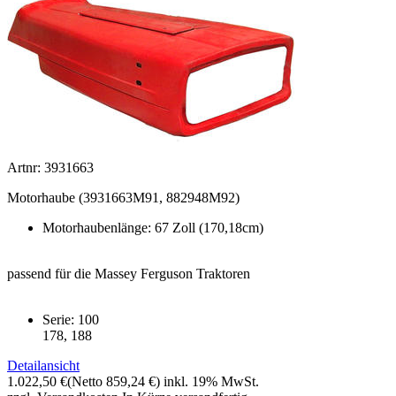
Artnr: 3931663
Motorhaube (3931663M91, 882948M92)
Motorhaubenlänge: 67 Zoll (170,18cm)
passend für die Massey Ferguson Traktoren
Serie: 100
178, 188
Detailansicht
1.022,50 €
(Netto 859,24 €)
inkl. 19% MwSt.