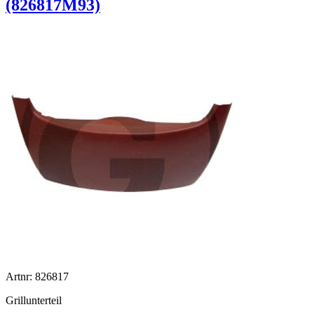
(826817M93)
Artnr: 826817
Grillunterteil