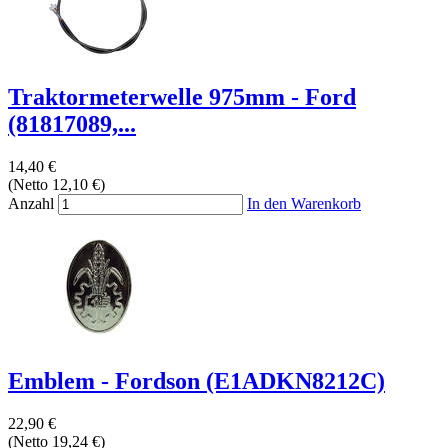
Traktormeterwelle 975mm - Ford
(81817089,...
14,40 €
(Netto 12,10 €)
Anzahl
In den Warenkorb
Emblem - Fordson (E1ADKN8212C)
22,90 €
(Netto 19,24 €)