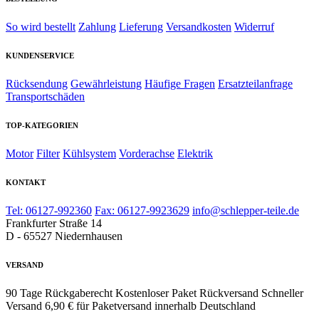
So wird bestellt
Zahlung
Lieferung
Versandkosten
Widerruf
KUNDENSERVICE
Rücksendung
Gewährleistung
Häufige Fragen
Ersatzteilanfrage
Transportschäden
TOP-KATEGORIEN
Motor
Filter
Kühlsystem
Vorderachse
Elektrik
KONTAKT
Tel: 06127-992360
Fax: 06127-9923629
info@schlepper-teile.de
Frankfurter Straße 14
D - 65527 Niedernhausen
VERSAND
90 Tage Rückgaberecht
Kostenloser Paket Rückversand
Schneller
Versand
6,90 € für Paketversand innerhalb Deutschland