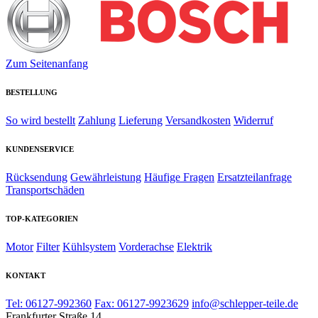
Zum Seitenanfang
BESTELLUNG
So wird bestellt
Zahlung
Lieferung
Versandkosten
Widerruf
KUNDENSERVICE
Rücksendung
Gewährleistung
Häufige Fragen
Ersatzteilanfrage
Transportschäden
TOP-KATEGORIEN
Motor
Filter
Kühlsystem
Vorderachse
Elektrik
KONTAKT
Tel: 06127-992360
Fax: 06127-9923629
info@schlepper-teile.de
Frankfurter Straße 14