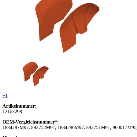
+1
Artikelnummer:
12163298
OEM-Vergleichsnummer*:
1884287M97, 892752M91, 1884286M97, 892751M91, 960017M95,