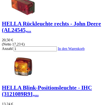
HELLA Rückleuchte rechts - John Deere
(AL24545,...
20,50 €
(Netto 17,23 €)
Anzahl
In den Warenkorb
HELLA Blink-Positionsleuchte - IHC
(3121089R91,...
13,24 €