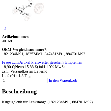
+3
Artikelnummer:
40168
OEM-Vergleichsnummer*:
1821234M91, 182534M1, 847451M91, 884701M92
Frage zum Artikel
Preiswerter gesehen?
Empfehlen
18,90 €
(Netto 15,88 €)
inkl. 19% MwSt.
zzgl. Versandkosten
Lagernd
Lieferfrist 1-3 Tage
In den Warenkorb
Beschreibung
Kugelgelenk für Lenkstange (1821234M91, 884701M92)