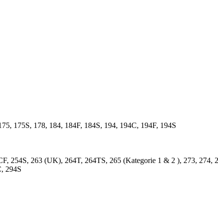
175, 175S, 178, 184, 184F, 184S, 194, 194C, 194F, 194S
4CF, 254S, 263 (UK), 264T, 264TS, 265 (Kategorie 1 & 2 ), 273, 274,
C, 294S