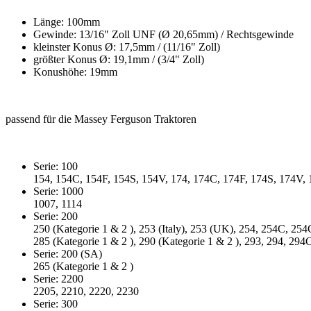
Länge: 100mm
Gewinde: 13/16" Zoll UNF (Ø 20,65mm) / Rechtsgewinde
kleinster Konus Ø: 17,5mm / (11/16" Zoll)
größter Konus Ø: 19,1mm / (3/4" Zoll)
Konushöhe: 19mm
passend für die Massey Ferguson Traktoren
Serie: 100
154, 154C, 154F, 154S, 154V, 174, 174C, 174F, 174S, 174V, 
Serie: 1000
1007, 1114
Serie: 200
250 (Kategorie 1 & 2 ), 253 (Italy), 253 (UK), 254, 254C, 25
285 (Kategorie 1 & 2 ), 290 (Kategorie 1 & 2 ), 293, 294, 294
Serie: 200 (SA)
265 (Kategorie 1 & 2 )
Serie: 2200
2205, 2210, 2220, 2230
Serie: 300