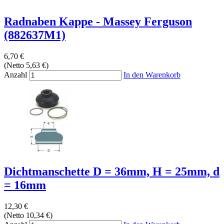
Radnaben Kappe - Massey Ferguson
(882637M1)
6,70 €
(Netto 5,63 €)
Anzahl
In den Warenkorb
Dichtmanschette D = 36mm, H = 25mm, d
= 16mm
12,30 €
(Netto 10,34 €)