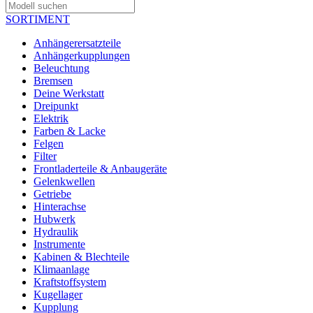
SORTIMENT
Anhängerersatzteile
Anhängerkupplungen
Beleuchtung
Bremsen
Deine Werkstatt
Dreipunkt
Elektrik
Farben & Lacke
Felgen
Filter
Frontladerteile & Anbaugeräte
Gelenkwellen
Getriebe
Hinterachse
Hubwerk
Hydraulik
Instrumente
Kabinen & Blechteile
Klimaanlage
Kraftstoffsystem
Kugellager
Kupplung