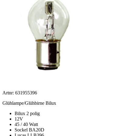
Artnr: 631955396
Glühlampe/Glühbirne Bilux
Bilux 2 polig
12V
45 / 40 Watt
Sockel BA20D
Lucas LLB396