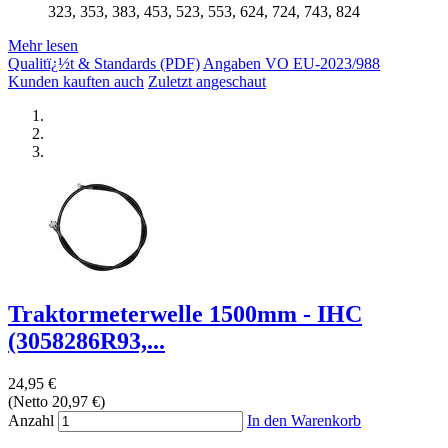
323, 353, 383, 453, 523, 553, 624, 724, 743, 824
Mehr lesen
Qualitï¿½t & Standards (PDF)
Angaben VO EU-2023/988
Kunden kauften auch
Zuletzt angeschaut
Traktormeterwelle 1500mm - IHC
(3058286R93,...
24,95 €
(Netto 20,97 €)
Anzahl
In den Warenkorb