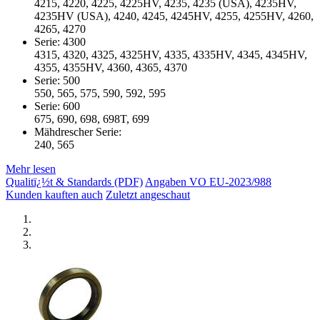
4215, 4220, 4225, 4225HV, 4235, 4235 (USA), 4235HV,
4235HV (USA), 4240, 4245, 4245HV, 4255, 4255HV, 4260,
4265, 4270
Serie: 4300
4315, 4320, 4325, 4325HV, 4335, 4335HV, 4345, 4345HV,
4355, 4355HV, 4360, 4365, 4370
Serie: 500
550, 565, 575, 590, 592, 595
Serie: 600
675, 690, 698, 698T, 699
Mähdrescher Serie:
240, 565
Mehr lesen
Qualitï¿½t & Standards (PDF)
Angaben VO EU-2023/988
Kunden kauften auch
Zuletzt angeschaut