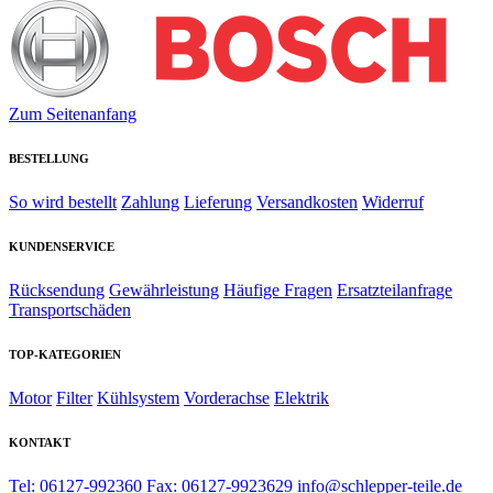
Zum Seitenanfang
BESTELLUNG
So wird bestellt
Zahlung
Lieferung
Versandkosten
Widerruf
KUNDENSERVICE
Rücksendung
Gewährleistung
Häufige Fragen
Ersatzteilanfrage
Transportschäden
TOP-KATEGORIEN
Motor
Filter
Kühlsystem
Vorderachse
Elektrik
KONTAKT
Tel: 06127-992360
Fax: 06127-9923629
info@schlepper-teile.de