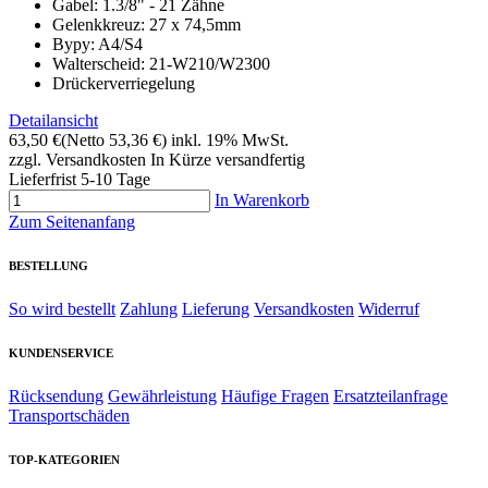
Gabel: 1.3/8" - 21 Zähne
Gelenkkreuz: 27 x 74,5mm
Bypy: A4/S4
Walterscheid: 21-W210/W2300
Drückerverriegelung
Detailansicht
63,50 €
(Netto 53,36 €)
inkl. 19% MwSt.
zzgl. Versandkosten
In Kürze versandfertig
Lieferfrist 5-10 Tage
In Warenkorb
Zum Seitenanfang
BESTELLUNG
So wird bestellt
Zahlung
Lieferung
Versandkosten
Widerruf
KUNDENSERVICE
Rücksendung
Gewährleistung
Häufige Fragen
Ersatzteilanfrage
Transportschäden
TOP-KATEGORIEN