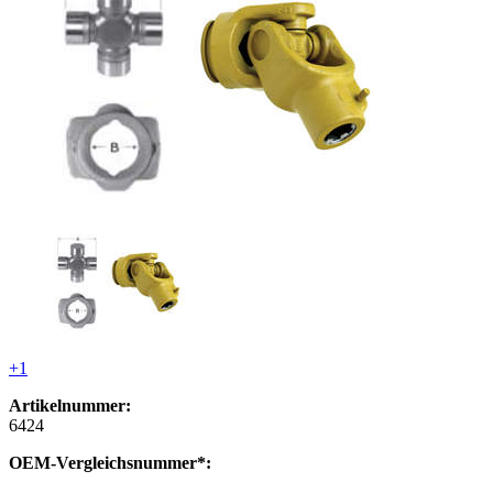
+1
Artikelnummer:
6424
OEM-Vergleichsnummer*: