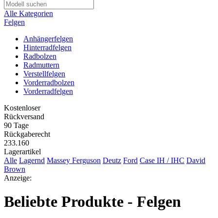
Alle Kategorien
Felgen
Anhängerfelgen
Hinterradfelgen
Radbolzen
Radmuttern
Verstellfelgen
Vorderradbolzen
Vorderradfelgen
Kostenloser
Rückversand
90 Tage
Rückgaberecht
233.160
Lagerartikel
Alle
Lagernd
Massey Ferguson
Deutz
Ford
Case IH / IHC
David
Brown
Anzeige:
Beliebte Produkte - Felgen