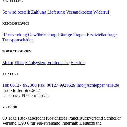
BESTELLUNG
So wird bestellt
Zahlung
Lieferung
Versandkosten
Widerruf
KUNDENSERVICE
Rücksendung
Gewährleistung
Häufige Fragen
Ersatzteilanfrage
Transportschäden
TOP-KATEGORIEN
Motor
Filter
Kühlsystem
Vorderachse
Elektrik
KONTAKT
Tel: 06127-992360
Fax: 06127-9923629
info@schlepper-teile.de
Frankfurter Straße 14
D - 65527 Niedernhausen
VERSAND
90 Tage Rückgaberecht
Kostenloser Paket Rückversand
Schneller
Versand
6,90 € für Paketversand innerhalb Deutschland