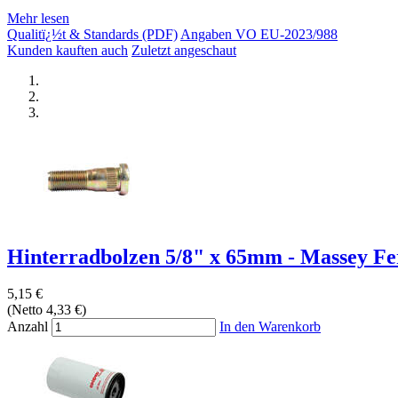
Mehr lesen
Qualitï¿½t & Standards (PDF)
Angaben VO EU-2023/988
Kunden kauften auch
Zuletzt angeschaut
Hinterradbolzen 5/8" x 65mm - Massey Fer
5,15 €
(Netto 4,33 €)
Anzahl
In den Warenkorb