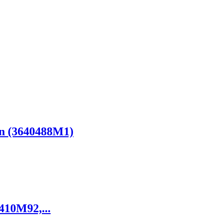
n (3640488M1)
410M92,...