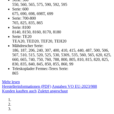
550, 560, 565, 575, 590, 592, 595
Serie: 600
675, 690, 698, 698T, 699
Serie: 700-800
765, 825, 835, 865
Serie: 8100
8140, 8150, 8160, 8170, 8180
Serie: TE20
TEA20, TED20, TEF20, TEH20
Mähdrescher Serie:
186, 187, 206, 240, 307, 400, 410, 415, 440, 487, 500, 506,
507, 510, 515, 520, 525, 530, 530S, 535, 560, 565, 620, 625,
660, 665, 740, 750, 760, 788, 800, 805, 810, 815, 820, 825,
830, 835, 840, 845, 850, 855, 860, 99
Teleskoplader Fermec-Terex Serie:
865
Mehr lesen
Herstellerinformationen (PDF)
Angaben VO EU-2023/988
Kunden kauften auch
Zuletzt angeschaut