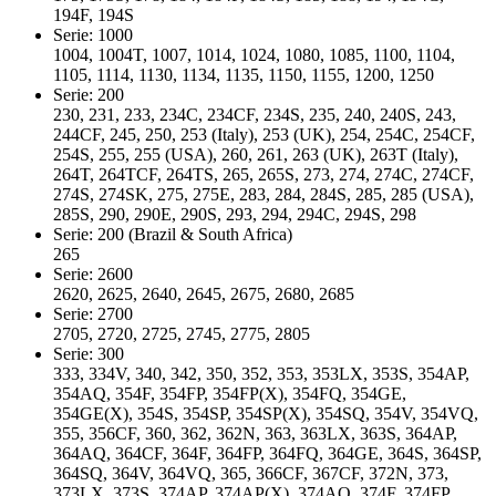
194F, 194S
Serie: 1000
1004, 1004T, 1007, 1014, 1024, 1080, 1085, 1100, 1104,
1105, 1114, 1130, 1134, 1135, 1150, 1155, 1200, 1250
Serie: 200
230, 231, 233, 234C, 234CF, 234S, 235, 240, 240S, 243,
244CF, 245, 250, 253 (Italy), 253 (UK), 254, 254C, 254CF,
254S, 255, 255 (USA), 260, 261, 263 (UK), 263T (Italy),
264T, 264TCF, 264TS, 265, 265S, 273, 274, 274C, 274CF,
274S, 274SK, 275, 275E, 283, 284, 284S, 285, 285 (USA),
285S, 290, 290E, 290S, 293, 294, 294C, 294S, 298
Serie: 200 (Brazil & South Africa)
265
Serie: 2600
2620, 2625, 2640, 2645, 2675, 2680, 2685
Serie: 2700
2705, 2720, 2725, 2745, 2775, 2805
Serie: 300
333, 334V, 340, 342, 350, 352, 353, 353LX, 353S, 354AP,
354AQ, 354F, 354FP, 354FP(X), 354FQ, 354GE,
354GE(X), 354S, 354SP, 354SP(X), 354SQ, 354V, 354VQ,
355, 356CF, 360, 362, 362N, 363, 363LX, 363S, 364AP,
364AQ, 364CF, 364F, 364FP, 364FQ, 364GE, 364S, 364SP,
364SQ, 364V, 364VQ, 365, 366CF, 367CF, 372N, 373,
373LX, 373S, 374AP, 374AP(X), 374AQ, 374F, 374FP,