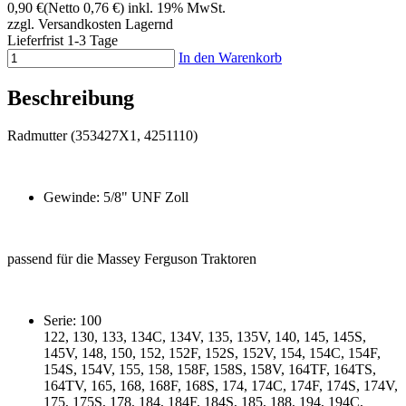
0,90 €
(Netto 0,76 €)
inkl. 19% MwSt.
zzgl. Versandkosten
Lagernd
Lieferfrist 1-3 Tage
In den Warenkorb
Beschreibung
Radmutter (353427X1, 4251110)
Gewinde: 5/8" UNF Zoll
passend für die Massey Ferguson Traktoren
Serie: 100
122, 130, 133, 134C, 134V, 135, 135V, 140, 145, 145S,
145V, 148, 150, 152, 152F, 152S, 152V, 154, 154C, 154F,
154S, 154V, 155, 158, 158F, 158S, 158V, 164TF, 164TS,
164TV, 165, 168, 168F, 168S, 174, 174C, 174F, 174S, 174V,
175, 175S, 178, 184, 184F, 184S, 185, 188, 194, 194C,