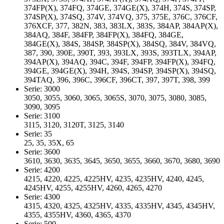
374FP(X), 374FQ, 374GE, 374GE(X), 374H, 374S, 374SP,
374SP(X), 374SQ, 374V, 374VQ, 375, 375E, 376C, 376CF,
376XCF, 377, 382N, 383, 383LX, 383S, 384AP, 384AP(X),
384AQ, 384F, 384FP, 384FP(X), 384FQ, 384GE,
384GE(X), 384S, 384SP, 384SP(X), 384SQ, 384V, 384VQ,
387, 390, 390E, 390T, 393, 393LX, 393S, 393TLX, 394AP,
394AP(X), 394AQ, 394C, 394F, 394FP, 394FP(X), 394FQ,
394GE, 394GE(X), 394H, 394S, 394SP, 394SP(X), 394SQ,
394TAQ, 396, 396C, 396CF, 396CT, 397, 397T, 398, 399
Serie: 3000
3050, 3055, 3060, 3065, 3065S, 3070, 3075, 3080, 3085,
3090, 3095
Serie: 3100
3115, 3120, 3120T, 3125, 3140
Serie: 35
25, 35, 35X, 65
Serie: 3600
3610, 3630, 3635, 3645, 3650, 3655, 3660, 3670, 3680, 3690
Serie: 4200
4215, 4220, 4225, 4225HV, 4235, 4235HV, 4240, 4245,
4245HV, 4255, 4255HV, 4260, 4265, 4270
Serie: 4300
4315, 4320, 4325, 4325HV, 4335, 4335HV, 4345, 4345HV,
4355, 4355HV, 4360, 4365, 4370
Serie: 500