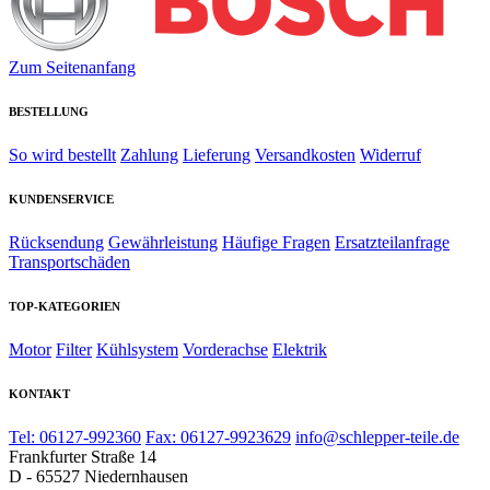
Zum Seitenanfang
BESTELLUNG
So wird bestellt
Zahlung
Lieferung
Versandkosten
Widerruf
KUNDENSERVICE
Rücksendung
Gewährleistung
Häufige Fragen
Ersatzteilanfrage
Transportschäden
TOP-KATEGORIEN
Motor
Filter
Kühlsystem
Vorderachse
Elektrik
KONTAKT
Tel: 06127-992360
Fax: 06127-9923629
info@schlepper-teile.de
Frankfurter Straße 14
D - 65527 Niedernhausen