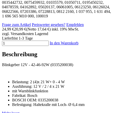
0035442732, 0075459932, 01035579, 01050711, 0195450232,
04078559, 04162892, 05020137, 06061005, 06123250, 06126024,
06822566, 07203386, 07228813, 0812 2160, 1 037 955, 1 631 494,
1 696 565 M10 000, 100019
Frage zum Artikel
Preiswerter gesehen?
Empfehlen
24,99 €
20,99 €
(Netto 17,64 €)
inkl. 19% MwSt.
zzgl. Versandkosten
Lagernd
Lieferfrist 1-3 Tage
In den Warenkorb
Beschreibung
Blinkgeber 12V - 42-46-92W (0335200038)
Belastung:
2 (4)x 21 W+ 0 - 4 W
Ausführung:
12 V / 2 / 4 x 21 W
mit Warnblinkfunktion
Fabrikat: Bosch
BOSCH OEM: 0335200038
Befestigung:
Haltekralle mit Loch- Ø 6,4 mm