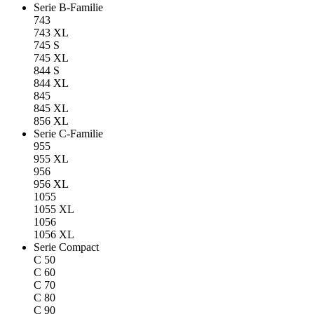
Serie B-Familie
743
743 XL
745 S
745 XL
844 S
844 XL
845
845 XL
856 XL
Serie C-Familie
955
955 XL
956
956 XL
1055
1055 XL
1056
1056 XL
Serie Compact
C 50
C 60
C 70
C 80
C 90