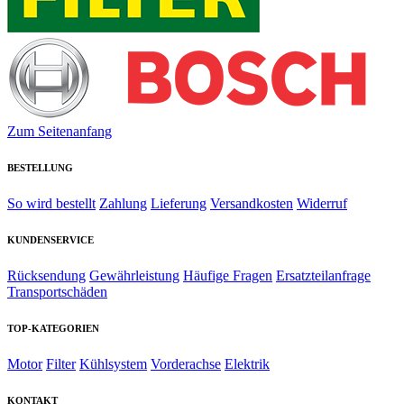
Zum Seitenanfang
BESTELLUNG
So wird bestellt
Zahlung
Lieferung
Versandkosten
Widerruf
KUNDENSERVICE
Rücksendung
Gewährleistung
Häufige Fragen
Ersatzteilanfrage
Transportschäden
TOP-KATEGORIEN
Motor
Filter
Kühlsystem
Vorderachse
Elektrik
KONTAKT